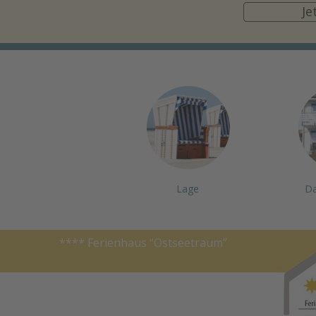
Je
Lage
Da
**** Ferienhaus “Ostseetraum”