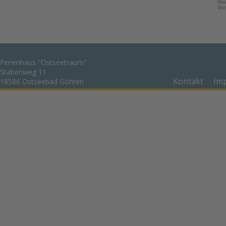
Ferienhaus "Ostseetraum" 
Stabenweg 11
Kontakt
Im
18586 Ostseebad Göhren